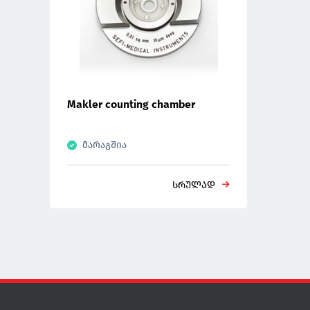
Makler counting chamber
მარაგშია
სრულად