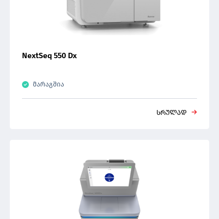
ნემსები
კრიოქეინები/ფერადი სანიშნეები/ვიზოთუბი
კრიოტოპები
NextSeq 550 Dx
მარაგშია
სრულად